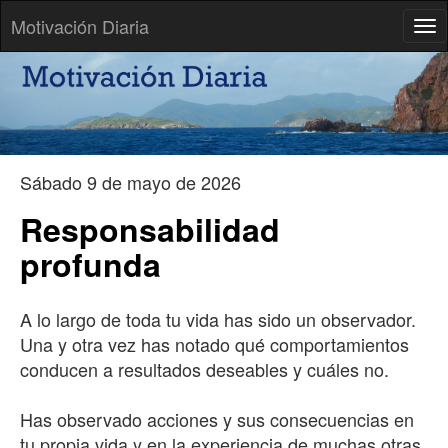
Motivación Diaria
Tog
Un barco en puerto está seguro, pero no es para eso que se
construyen los barcos
-- John Shedd
Sábado 9 de mayo de 2026
Responsabilidad
profunda
A lo largo de toda tu vida has sido un observador.
Una y otra vez has notado qué comportamientos
conducen a resultados deseables y cuáles no.
Has observado acciones y sus consecuencias en
tu propia vida y en la experiencia de muchas otras