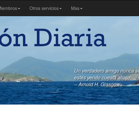
iembros
Otros servicios
Mas
Un verdadero amigo nunca se
estés yendo cuesta abajo.
-- Arnold H. Glasgow